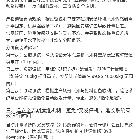
频繁报错），反而降低效率。需遵循 2 个原则：
严格遵循安装规范：按设备说明书要求控制安装环境（如传感器需
水平固定、远离强磁场干扰），避免因安装偏差导致计量误差。
常见误区：称重传感器安装时受力不均，会导致动态称重误差增
大，需使用水平仪校准并均匀分配负载。
分阶段调试验证：
第一步：空载调试，确认设备无零点漂移（如称重系统空载时数值
稳定在 ±0.1g 内）；
第二步：负载调试，用标准砝码 / 标准流量发生器验证计量精度
（如设定 100kg 标准重量，实际计量值需在 99.95-100.05kg 范围
内）；
第三步：联动调试，模拟生产场景（如与投料设备联动），验证系
统是否能按预设指令自动触发计量、停止，避免 “指令延迟”。
三、建立全周期运维机制：避免 “突发停机”，延长系统有
效运行时间
自动计量系统的突发故障（如传感器损坏、软件卡顿）会直接导致
生产线停机，因此需通过 “预防性维护 + 快速维修” 减少
downtime（停机时间）：