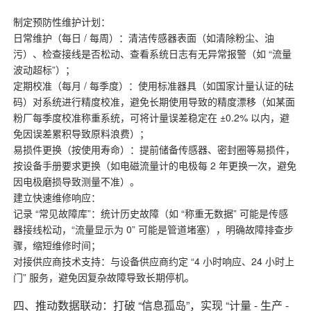
制定预防性维护计划：
日常维护（每日 / 每周）：清洁传感器表面（如清除粉尘、油
污）、检查接线是否松动、查看系统日志有无异常报警（如 “流量
波动超标”）；
定期校准（每月 / 每季度）：使用标准器具（如国家计量认证的砝
码）对系统进行精度校准，避免长期使用导致的精度漂移（如某面
粉厂每季度校准称重系统，可将计量误差稳定在 ±0.2% 以内，避
免因误差累积导致原料浪费）；
易损件更换（按使用寿命）：提前储备传感器、密封圈等易损件，
按设备手册要求更换（如电磁流量计的电极每 2 年更换一次，避免
因电极磨损导致测量不准）。
建立快速维修响应：
记录 “常见故障库”：统计历史故障（如 “称重无数据” 可能是传感
器接线松动，“流量显示为 0” 可能是管道堵塞），明确故障排查步
骤，缩短维修时间；
对接供应商技术支持：与设备供应商约定 “4 小时响应、24 小时上
门” 服务，避免因复杂故障导致长期停机。
四、推动数据联动：打破 “信息孤岛”，实现 “计量 - 生产 -