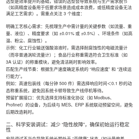
选型是效率提升的基础，错误的选型会导致系统与生产需求脱节
（如高精度设备用于低要求场景造成成本浪费，或低精度设备无法
满足工艺需求）。需重点关注 3 个维度：
明确工艺核心需求：先梳理生产中需计量的关键参数（如流量、重
量、液位）、精度要求（如 ±0.01% 或 ±0.5%）、环境条件（如高
温、粉尘、腐蚀性）。
示例：化工行业输送强酸溶液时，需选择耐腐蚀性的电磁流量计
（而非普通涡轮流量计）；食品行业称重需选符合卫生标准（如
3A 认证）的称重模块，避免清洁耗时影响效率。
匹配生产线节奏：根据生产速度确定系统的 “响应速度” 和 “连续运
行能力”。
例如：高速包装线（每分钟 500 件）需选择响应时间＜0.1 秒的动
态称重系统，避免因系统卡顿导致生产线停机等待。
预留扩展接口：优先选择支持标准化协议（如 Modbus、
Profinet）的设备，为后续与 MES、ERP 系统联动预留空间，避免
后期改造耗时。
二、科学安装调试：减少 “隐性故障”，确保初始运行稳定
性
安装调试不当会导致系统长期处于 “亚健康” 状态（如计量偏差、