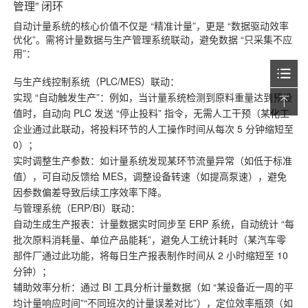
管理” 闭环
自动计量系统的核心价值不仅是 “精准计量”，更是 “数据驱动效率
优化”。需将计量数据与生产管理系统联动，避免数据 “只采集不应
用”：
与生产线控制系统（PLC/MES）联动：
实现 “自动触发生产”：例如，当计量系统检测到原料重量达到预设
值时，自动向 PLC 发送 “停止投料” 指令，无需人工干预（某化工
企业通过此联动，将投料环节的人工操作时间从每次 5 分钟缩短至
0）；
实时调整生产参数：如计量系统发现某环节流量异常（如低于标准
值），可自动反馈给 MES，调整设备转速（如提高泵速），避免
因参数偏差导致后续工序效率下降。
与管理系统（ERP/BI）联动：
自动生成生产报表：计量数据实时同步至 ERP 系统，自动统计 “每
批次原料消耗量、单位产品能耗”，避免人工统计耗时（某汽车零
部件厂通过此功能，将每日生产报表制作时间从 2 小时缩短至 10
分钟）；
辅助效率分析：通过 BI 工具分析计量数据（如 “某设备近一周的平
均计量响应时间”“不同班次的计量误差对比”），定位效率瓶颈（如