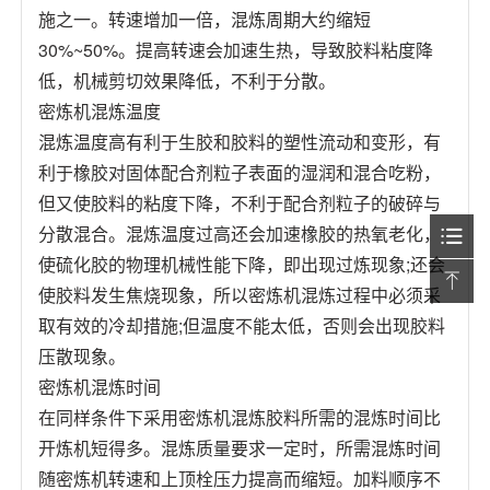
施之一。转速增加一倍，混炼周期大约缩短
30%~50%。提高转速会加速生热，导致胶料粘度降
低，机械剪切效果降低，不利于分散。
密炼机混炼温度
混炼温度高有利于生胶和胶料的塑性流动和变形，有
利于橡胶对固体配合剂粒子表面的湿润和混合吃粉，
但又使胶料的粘度下降，不利于配合剂粒子的破碎与
分散混合。混炼温度过高还会加速橡胶的热氧老化，
使硫化胶的物理机械性能下降，即出现过炼现象;还会
使胶料发生焦烧现象，所以密炼机混炼过程中必须采
取有效的冷却措施;但温度不能太低，否则会出现胶料
压散现象。
密炼机混炼时间
在同样条件下采用密炼机混炼胶料所需的混炼时间比
开炼机短得多。混炼质量要求一定时，所需混炼时间
随密炼机转速和上顶栓压力提高而缩短。加料顺序不