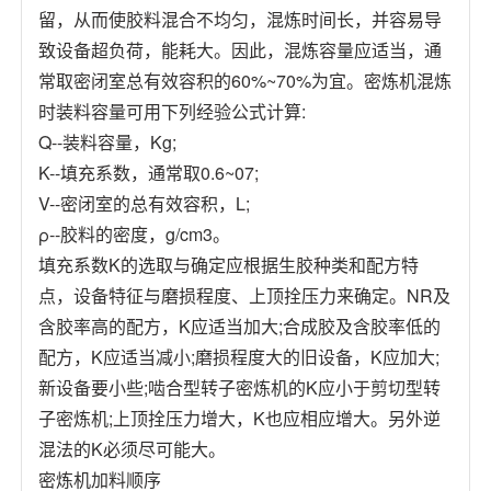
留，从而使胶料混合不均匀，混炼时间长，并容易导
致设备超负荷，能耗大。因此，混炼容量应适当，通
常取密闭室总有效容积的60%~70%为宜。密炼机混炼
时装料容量可用下列经验公式计算:
Q--装料容量，Kg;
K--填充系数，通常取0.6~07;
V--密闭室的总有效容积，L;
ρ--胶料的密度，g/cm3。
填充系数K的选取与确定应根据生胶种类和配方特
点，设备特征与磨损程度、上顶拴压力来确定。NR及
含胶率高的配方，K应适当加大;合成胶及含胶率低的
配方，K应适当减小;磨损程度大的旧设备，K应加大;
新设备要小些;啮合型转子密炼机的K应小于剪切型转
子密炼机;上顶拴压力增大，K也应相应增大。另外逆
混法的K必须尽可能大。
密炼机加料顺序