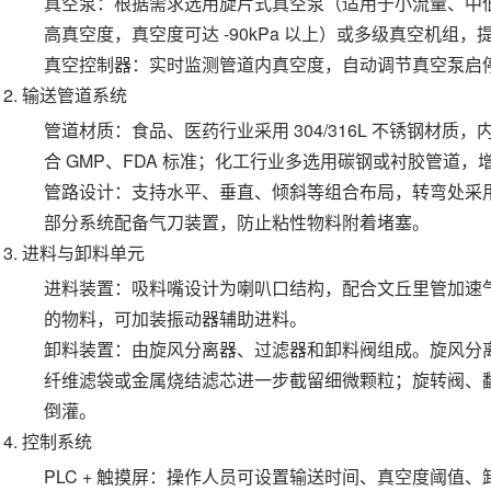
真空泵：根据需求选用旋片式真空泵（适用于小流量、中
高真空度，真空度可达 -90kPa 以上）或多级真空机组
真空控制器：实时监测管道内真空度，自动调节真空泵启
输送管道系统
管道材质：食品、医药行业采用 304/316L 不锈钢材质，内
合 GMP、FDA 标准；化工行业多选用碳钢或衬胶管道，
管路设计：支持水平、垂直、倾斜等组合布局，转弯处采
部分系统配备气刀装置，防止粘性物料附着堵塞。
进料与卸料单元
进料装置：吸料嘴设计为喇叭口结构，配合文丘里管加速
的物料，可加装振动器辅助进料。
卸料装置：由旋风分离器、过滤器和卸料阀组成。旋风分
纤维滤袋或金属烧结滤芯进一步截留细微颗粒；旋转阀、
倒灌。
控制系统
PLC + 触摸屏：操作人员可设置输送时间、真空度阈值