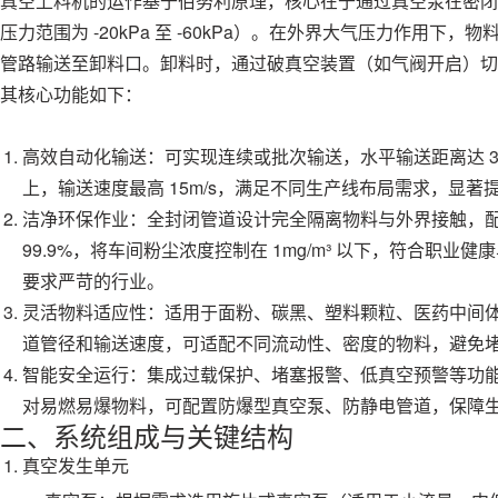
真空上料机的运作基于伯努利原理，核心在于通过真空泵在密闭
压力范围为 -20kPa 至 -60kPa）。在外界大气压力作用
管路输送至卸料口。卸料时，通过破真空装置（如气阀开启）切
其核心功能如下：
高效自动化输送：可实现连续或批次输送，水平输送距离达 30 -
上，输送速度最高 15m/s，满足不同生产线布局需求，显著
洁净环保作业：全封闭管道设计完全隔离物料与外界接触，
99.9%，将车间粉尘浓度控制在 1mg/m³ 以下，符合职
要求严苛的行业。
灵活物料适应性：适用于面粉、碳黑、塑料颗粒、医药中间
道管径和输送速度，可适配不同流动性、密度的物料，避免
智能安全运行：集成过载保护、堵塞报警、低真空预警等功能
对易燃易爆物料，可配置防爆型真空泵、防静电管道，保障
二、系统组成与关键结构
真空发生单元