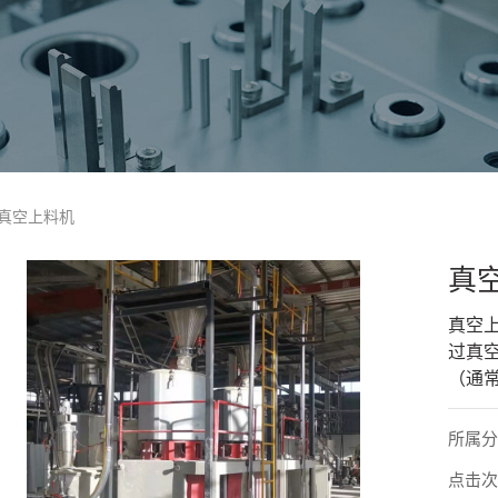
 真空上料机
真
真空
过真
（通常
所属
点击次