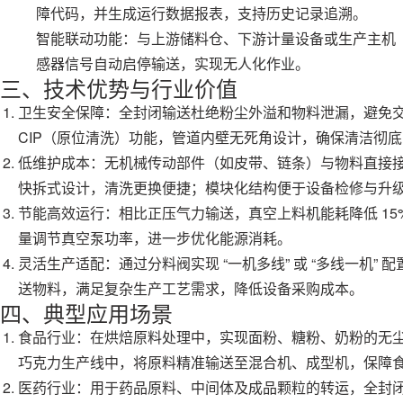
障代码，并生成运行数据报表，支持历史记录追溯。
智能联动功能：与上游储料仓、下游计量设备或生产主机
感器信号自动启停输送，实现无人化作业。
三、技术优势与行业价值
卫生安全保障：全封闭输送杜绝粉尘外溢和物料泄漏，避免
CIP（原位清洗）功能，管道内壁无死角设计，确保清洁彻
低维护成本：无机械传动部件（如皮带、链条）与物料直接
快拆式设计，清洗更换便捷；模块化结构便于设备检修与升
节能高效运行：相比正压气力输送，真空上料机能耗降低 15%
量调节真空泵功率，进一步优化能源消耗。
灵活生产适配：通过分料阀实现 “一机多线” 或 “多线一机”
送物料，满足复杂生产工艺需求，降低设备采购成本。
四、典型应用场景
食品行业：在烘焙原料处理中，实现面粉、糖粉、奶粉的无
巧克力生产线中，将原料精准输送至混合机、成型机，保障
医药行业：用于药品原料、中间体及成品颗粒的转运，全封闭