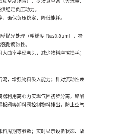
低真空度场景）、罗茨真空泵（大流量、
，提供稳定负压动力。
停，确保负压稳定，降低能耗。
壁抛光处理（粗糙度 Ra≤0.8μm），符
增强耐腐蚀性。
用大曲率半径弯头，减少物料摩擦损耗；
气流，增强物料吸入能力；针对流动性差
离器利用离心力实现气固初步分离，聚酯
翻板阀等卸料阀控制物料排出，防止空气
、卸料周期等参数；实时显示设备状态、故