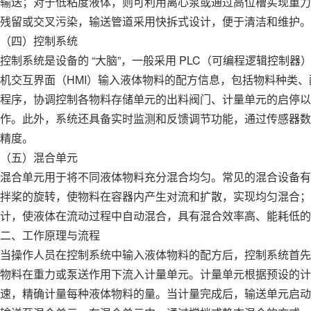
输送；对于低粘度液体，则可利用离心泵或通过高位槽实现重力
残留或交叉污染，输送管道采用快拆式设计，便于清洁和维护。
（四）控制系统
控制系统是设备的 “大脑”，一般采用 PLC（可编程逻辑控制
机交互界面（HMI）输入液体物料的配方信息，包括物料种类
程序，协调控制各物料存储单元的出料阀门、计量单元的启停以
作。此外，系统还具备实时监测和反馈调节功能，通过传感器数
精度。
（五）混合单元
混合单元用于将不同液体物料充分混合均匀。常见的混合设备有
拌桨的旋转，使物料在容器内产生对流和扩散，实现均匀混合；
计，使液体在流动过程中自动混合，具有混合效率高、能耗低的
二、工作原理与流程
当操作人员在控制系统中输入液体物料的配方后，控制系统首先
物料在重力或泵送作用下流入计量单元。计量单元根据预设的计
速，精确计量每种液体物料的量。当计量完成后，输送单元启动