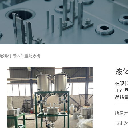
体配料机 液体计量配方机
液
在现
工产
品质量
所属
点击次